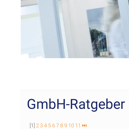
GmbH-Ratgeber
[1]
2
3
4
5
6
7
8
9
10
11
⏭